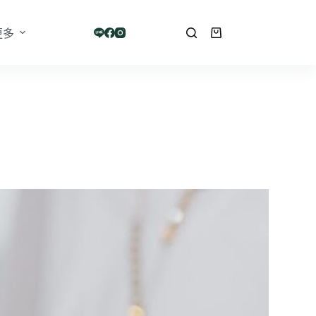
更多
購
物
車