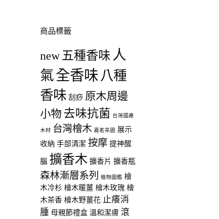
商品標籤
人
五種香味
new
全香味
氣
八種
香味
原木周邊
刮痧
去味抗菌
小物
台灣國產
台灣檜木
展示
木材
嘉茗茶園
按摩
收納
手部清潔
提神醒
擴香木
腦
擴香片
擴香瓶
森林漸層系列
檜
植物圖鑑
木冷杉
檜木暖薑
檜木玫瑰
檜
止癢消
木茶香
檜木野薑花
腫
滾
母親節禮盒
溫和潔膚