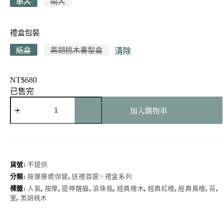
單入
兩入
禮盒包裝
紙盒
黑胡桃木書型盒
清除
NT$
680
已售完
大
加入購物車
腦
解
壓
/
頭
頸
貨號:
不提供
撥
分類:
按摩療癒保健
,
送禮首選✨禮盒系列
筋
標籤:
人氣
,
按摩
,
提神醒腦
,
滾珠瓶
,
經典檜木
,
經典紅檜
,
經典黃檜
,
苔
,
棒
菫
,
黑胡桃木
+檜
木