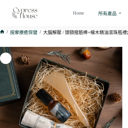
跳
至
Home
所有產品
主
要
內
/
/
按摩療癒保健
大腦解壓 / 頭頸撥筋棒+檜木精油滾珠瓶
首
容
頁