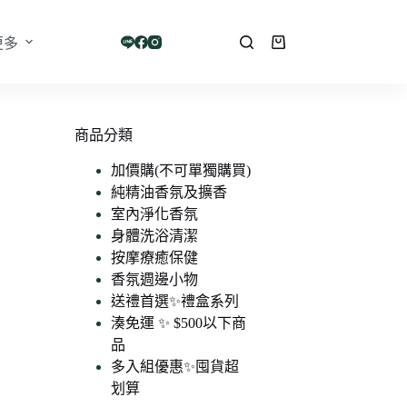
更多
購
物
車
商品分類
加價購(不可單獨購買)
純精油香氛及擴香
室內淨化香氛
身體洗浴清潔
按摩療癒保健
香氛週邊小物
送禮首選✨禮盒系列
湊免運 ✨ $500以下商
品
多入組優惠✨囤貨超
划算