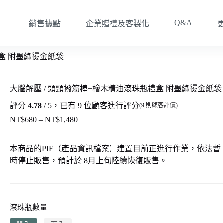
Q&A
銷售據點
企業贈禮及客製化
禮盒 附墨綠燙金紙袋
大腦解壓 / 頭頸撥筋棒+檜木精油滾珠瓶禮盒 附墨綠燙金紙袋
評分
4.78
/ 5，已有
9
位顧客進行評分
(
9
則顧客評價)
NT$
680
–
NT$
1,480
價
格
範
本商品的PIF（產品資訊檔案）建置目前正進行作業，依法暫
圍：
時停止販售，預計於 8月上旬陸續恢復販售。
NT$680
到
NT$1,480
滾珠瓶數量