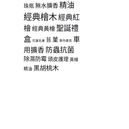
精油
無水擴香
珠瓶
經典檜木
經典紅
聖誕禮
檜
經典黃檜
盒
車
菫
苔
花蓮名產
車內香氛
防蟲抗菌
用擴香
除濕防霉
頭皮護理
黃檜
黑胡桃木
精油