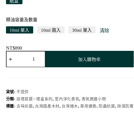
紙盒
精油容量及數量
10ml 單入
10ml 兩入
30ml 單入
清除
NT$
890
天
加入購物車
然
台
灣
檜
木
方
貨號:
不提供
塊
分類:
送禮首選✨禮盒系列
,
室內淨化香氛
,
香氛週邊小物
除
標籤:
去味抗菌
,
台灣國產木材
,
台灣檜木
,
車用擴香
,
防蟲抗菌
,
除濕防霉
濕
香
氛
包