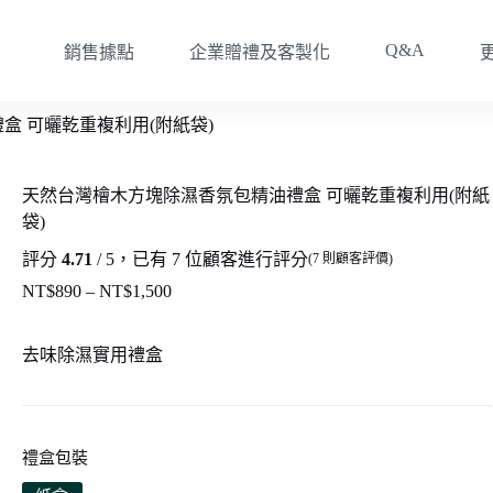
Q&A
銷售據點
企業贈禮及客製化
盒 可曬乾重複利用(附紙袋)
天然台灣檜木方塊除濕香氛包精油禮盒 可曬乾重複利用(附紙
袋)
評分
4.71
/ 5，已有
7
位顧客進行評分
(
7
則顧客評價)
NT$
890
–
NT$
1,500
價
格
範
去味除濕實用禮盒
圍：
NT$890
到
NT$1,500
禮盒包裝