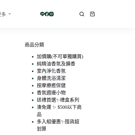
更多
購
物
車
商品分類
加價購(不可單獨購買)
純精油香氛及擴香
室內淨化香氛
身體洗浴清潔
按摩療癒保健
香氛週邊小物
送禮首選✨禮盒系列
湊免運 ✨ $500以下商
品
多入組優惠✨囤貨超
划算