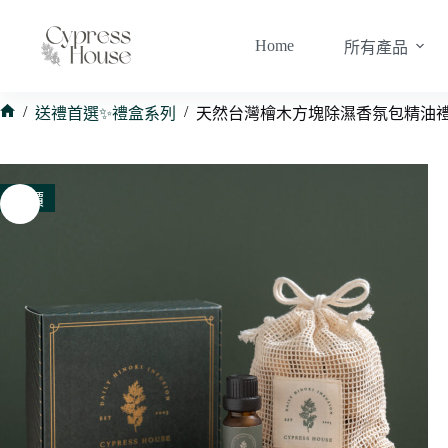
跳
至
Home
所有產品
主
要
內
/
/
送禮首選✨禮盒系列
天然台灣檜木方塊除濕香氛包精油禮
首
容
頁
特價