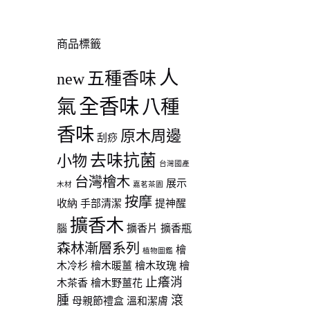
商品標籤
人
五種香味
new
全香味
氣
八種
香味
原木周邊
刮痧
去味抗菌
小物
台灣國產
台灣檜木
展示
木材
嘉茗茶園
按摩
收納
手部清潔
提神醒
擴香木
腦
擴香片
擴香瓶
森林漸層系列
檜
植物圖鑑
木冷杉
檜木暖薑
檜木玫瑰
檜
止癢消
木茶香
檜木野薑花
腫
滾
母親節禮盒
溫和潔膚