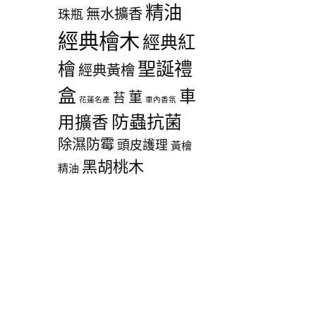
精油
無水擴香
珠瓶
經典檜木
經典紅
聖誕禮
檜
經典黃檜
盒
車
菫
苔
花蓮名產
車內香氛
防蟲抗菌
用擴香
除濕防霉
頭皮護理
黃檜
黑胡桃木
精油