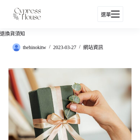
跳
至
選單
主
/
/
網站資訊
退換貨須知
首
要
頁
退換貨須知
內
容
thehinokitw
2023-03-27
網站資訊