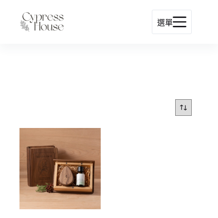
跳
至
選單
主
要
內
容
檜木冷杉