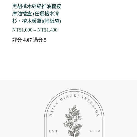
黑胡桃木經絡推油梳按
摩油禮盒 (任選檜木冷
杉・檜木暖薑)(附紙袋)
NT$
1,090
–
NT$
1,490
價
格
評分
4.67
滿分 5
範
圍：
NT$1,090
到
NT$1,490