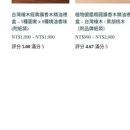
台灣檜木經典擴香木精油禮
植物圖鑑橢圓擴香木精油
盒 – 5種圖案ｘ8種精油香味
盒 – 台灣檜木 / 黑胡桃木
(附紙袋)
（附品牌紙袋）
NT$
1,090
–
NT$
1,900
NT$
990
–
NT$
2,000
價
價
格
格
評分
5.00
滿分 5
評分
4.67
滿分 5
範
範
圍：
圍：
NT$1,090
NT$990
到
到
NT$1,900
NT$2,0