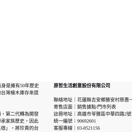
前身是擁有50年歷史
原哲生活創意股份有限公司
的台灣檜木庫存來提
聯絡地址｜花蓮縣吉安鄉勝安村慈惠一
寄售店面｜
銷售據點/門市列表
頭，第二代轉為開發
註冊地址｜高雄市苓雅區中華四路2號
傳承家族歷史，因此
統一編號｜90692601
民宿」，將珍貴的台
客服專線｜03-8521156