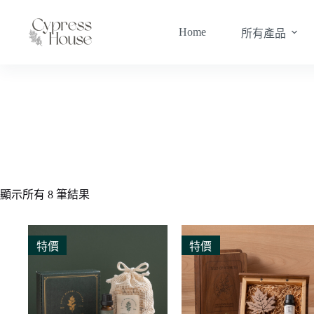
跳
至
Home
所有產品
主
要
內
容
10ml 兩入
顯示所有 8 筆結果
特價
特價