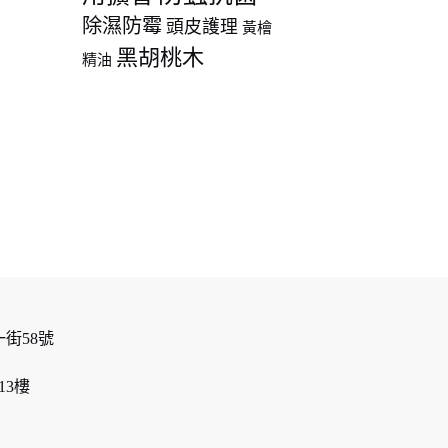
除濕防霉
頭皮護理
黃檜
黑胡桃木
精油
街58號
13樓