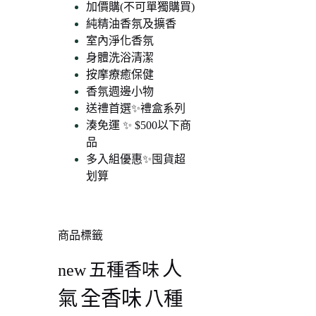
加價購(不可單獨購買)
純精油香氛及擴香
室內淨化香氛
身體洗浴清潔
按摩療癒保健
香氛週邊小物
送禮首選✨禮盒系列
湊免運 ✨ $500以下商
品
多入組優惠✨囤貨超
划算
90
00
商品標籤
人
五種香味
new
全香味
氣
八種