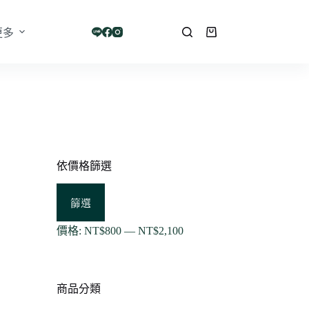
更多
購
物
車
依價格篩選
最
最
篩選
低
高
價
價
價格:
NT$800
—
NT$2,100
格
格
商品分類