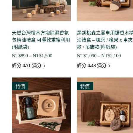
天然台灣檜木方塊除濕香氛
黑胡桃森之實車用擴香木
包精油禮盒 可曬乾重複利用
油禮盒 – 楓葉 / 橡果 x 車夾
(附紙袋)
款 / 吊飾款(附紙袋)
NT$
890
–
NT$
1,500
NT$
1,090
–
NT$
2,100
價
價
格
格
評分
4.71
滿分 5
評分
4.43
滿分 5
範
範
圍：
圍：
NT$890
NT$1,
特價
特價
到
到
NT$1,500
NT$2,