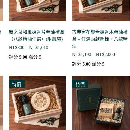
精
麻之葉和風擴香片精油禮盒
古典窗花旋蓋擴香木精油禮
（八款精油任選）(附紙袋)
盒 – 任選兩款圖樣、八款精
油
NT$
800
–
NT$
1,610
價
NT$
1,190
–
NT$
2,000
格
價
評分
5.00
滿分 5
範
格
評分
5.00
滿分 5
圍：
範
NT$800
圍：
到
090
NT$1,1
特價
特價
NT$1,610
到
100
NT$2,0