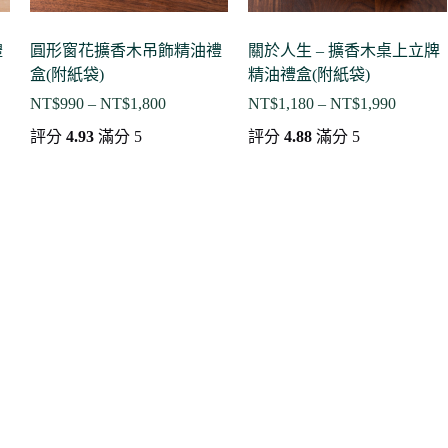
禮
圓形窗花擴香木吊飾精油禮
關於人生 – 擴香木桌上立牌
盒(附紙袋)
精油禮盒(附紙袋)
NT$
990
–
NT$
1,800
NT$
1,180
–
NT$
1,990
價
價
格
格
評分
4.93
滿分 5
評分
4.88
滿分 5
範
範
圍：
圍：
NT$990
NT$1,1
到
到
NT$1,800
NT$1,9
00