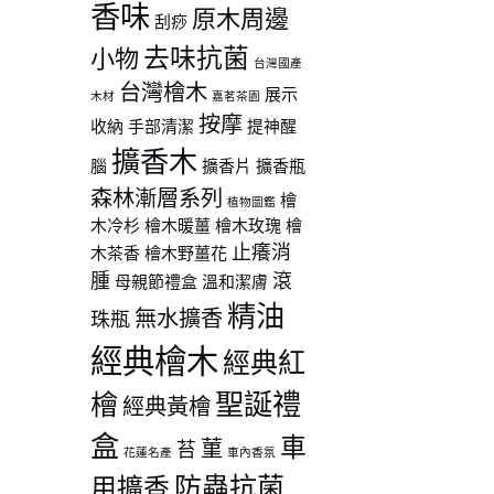
香味
原木周邊
刮痧
去味抗菌
小物
台灣國產
台灣檜木
展示
木材
嘉茗茶園
按摩
收納
手部清潔
提神醒
擴香木
腦
擴香片
擴香瓶
森林漸層系列
檜
植物圖鑑
80
木冷杉
檜木暖薑
檜木玫瑰
檜
止癢消
木茶香
檜木野薑花
90
腫
滾
母親節禮盒
溫和潔膚
精油
無水擴香
珠瓶
經典檜木
經典紅
聖誕禮
檜
經典黃檜
盒
車
菫
苔
花蓮名產
車內香氛
防蟲抗菌
用擴香