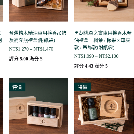
氛
台灣檜木精油車用擴香吊飾
黑胡桃森之實車用擴香木精
用
及補充瓶禮盒(附紙袋)
油禮盒 – 楓葉 / 橡果 x 車夾
款 / 吊飾款(附紙袋)
NT$
1,270
–
NT$
1,470
價
NT$
1,090
–
NT$
2,100
格
價
評分
5.00
滿分 5
範
格
評分
4.43
滿分 5
圍：
範
NT$1,270
圍：
到
NT$1,0
特價
特價
NT$1,470
到
00
NT$2,1