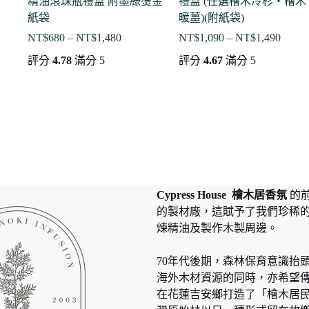
精油滾珠瓶禮盒 附墨綠燙金
禮盒 (任選檜木冷杉・檜木
紙袋
暖薑)(附紙袋)
NT$
680
–
NT$
1,480
NT$
1,090
–
NT$
1,490
價
價
格
格
評分
4.78
滿分 5
評分
4.67
滿分 5
範
範
圍：
圍：
NT$680
NT$1,
到
到
NT$1,480
NT$1,
Cypress House 檜木居香氛
的
的製材廠，這賦予了我們珍稀
煉精油及製作木製周邊。
70年代後期，森林保育意識抬
海外木材資源的同時，亦希望
在花蓮吉安鄉打造了「檜木居