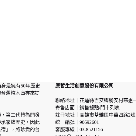
090
490
前身是擁有50年歷史
原哲生活創意股份有限公司
的台灣檜木庫存來提
聯絡地址｜花蓮縣吉安鄉勝安村慈惠一
寄售店面｜
銷售據點/門市列表
頭，第二代轉為開發
註冊地址｜高雄市苓雅區中華四路2號
傳承家族歷史，因此
統一編號｜90692601
民宿」，將珍貴的台
客服專線｜03-8521156