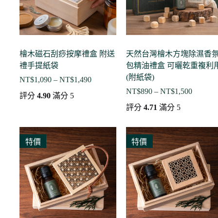
檜木磁石刮痧按摩禮盒 附送
天然台灣檜木方塊除濕香
禮手提紙袋
包精油禮盒 可曬乾重複利
(附紙袋)
NT$
1,090
–
NT$
1,490
價
NT$
890
–
NT$
1,500
格
價
評分
4.90
滿分 5
範
格
評分
4.71
滿分 5
圍：
範
NT$1,090
圍：
到
NT$890
特價
特價
NT$1,490
到
NT$1,5