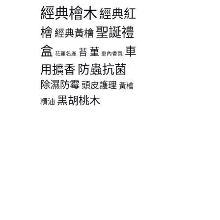
經典檜木
經典紅
聖誕禮
檜
經典黃檜
盒
車
菫
苔
花蓮名產
車內香氛
防蟲抗菌
用擴香
除濕防霉
頭皮護理
黃檜
黑胡桃木
精油
90
90