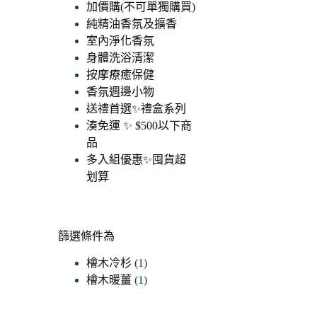
加價購(不可單獨購買)
純精油香氛及擴香
室內淨化香氛
身體洗浴清潔
按摩療癒保健
香氛週邊小物
送禮首選✨禮盒系列
湊免運 ✨ $500以下商
品
多入組優惠✨囤貨超
划算
90
00
篩選條件為
檜木冷杉
(1)
檜木暖薑
(1)