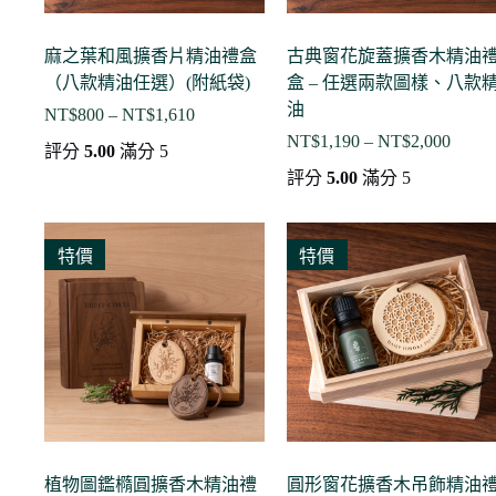
麻之葉和風擴香片精油禮盒
古典窗花旋蓋擴香木精油
（八款精油任選）(附紙袋)
盒 – 任選兩款圖樣、八款
油
NT$
800
–
NT$
1,610
價
NT$
1,190
–
NT$
2,000
格
價
評分
5.00
滿分 5
範
格
評分
5.00
滿分 5
圍：
範
NT$800
圍：
到
NT$1,
特價
特價
NT$1,610
到
NT$2,
植物圖鑑橢圓擴香木精油禮
圓形窗花擴香木吊飾精油