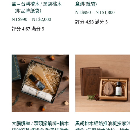
盒 – 台灣檜木 / 黑胡桃木
盒(附紙袋)
（附品牌紙袋）
NT$
990
–
NT$
1,800
價
NT$
990
–
NT$
2,000
價
格
評分
4.93
滿分 5
格
範
評分
4.67
滿分 5
範
圍：
NT$990
圍：
到
NT$990
NT$1,8
到
NT$2,000
大腦解壓 / 頭頸撥筋棒+檜木
黑胡桃木經絡推油梳按摩