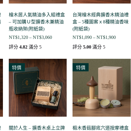
禮
檜木居人氣精油多入組禮盒
台灣檜木經典擴香木精油禮
精
– 可加購Ｕ型擴香木兼精油
盒 – 5種圖案ｘ8種精油香味
瓶收納架(附紙袋)
(附紙袋)
NT$
1,320
–
NT$
3,060
NT$
1,090
–
NT$
1,900
價
價
格
格
評分
4.82
滿分 5
評分
5.00
滿分 5
範
範
圍：
圍：
190
NT$1,320
NT$1,0
特價
特價
到
到
000
NT$3,060
NT$1,9
禮
關於人生 – 擴香木桌上立牌
椴木香菇腳底穴道按摩禮盒