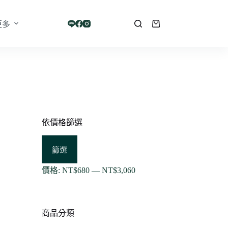
更多
購
物
車
依價格篩選
最
最
篩選
低
高
價
價
價格:
NT$680
—
NT$3,060
格
格
商品分類