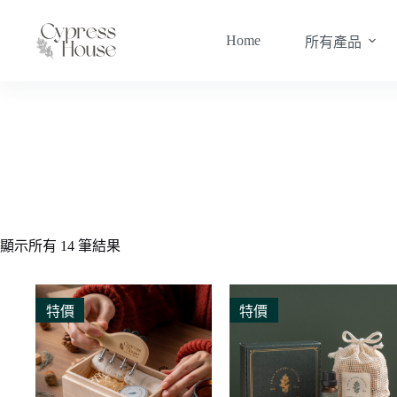
跳
至
Home
所有產品
主
要
內
容
紙盒
顯示所有 14 筆結果
特價
特價