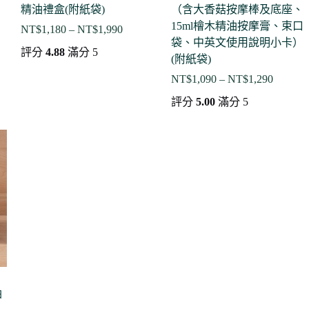
精油禮盒(附紙袋)
（含大香菇按摩棒及底座、
15ml檜木精油按摩膏、束口
NT$
1,180
–
NT$
1,990
價
袋、中英文使用說明小卡）
格
評分
4.88
滿分 5
(附紙袋)
範
NT$
1,090
–
NT$
1,290
圍：
價
NT$1,180
格
評分
5.00
滿分 5
到
範
00
NT$1,990
圍：
NT$1,0
到
NT$1,2
油