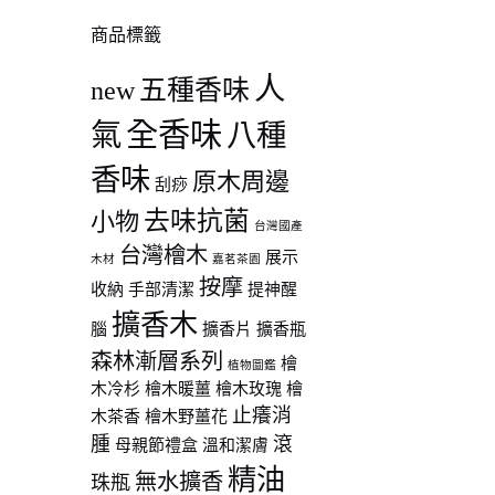
商品標籤
人
五種香味
new
全香味
氣
八種
香味
原木周邊
刮痧
去味抗菌
小物
台灣國產
90
台灣檜木
展示
木材
嘉茗茶園
按摩
收納
手部清潔
提神醒
00
擴香木
腦
擴香片
擴香瓶
森林漸層系列
檜
植物圖鑑
木冷杉
檜木暖薑
檜木玫瑰
檜
止癢消
木茶香
檜木野薑花
腫
滾
母親節禮盒
溫和潔膚
精油
無水擴香
珠瓶