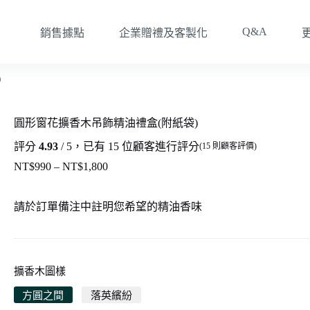
Q&A
銷售據點
企業贈禮及客製化
)
圓形窗花擴香木吊飾精油禮盒(附紙袋)
評分
4.93
/ 5，已有
15
位顧客進行評分
(
15
則顧客評價)
NT$
990
–
NT$
1,800
價
格
範
請於訂單備注中註明您希望的精油香味
圍：
NT$990
到
NT$1,800
擴香木圖樣
方圓之間
落英繽紛