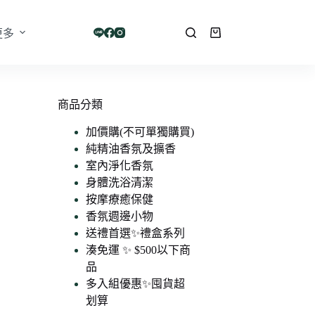
更多
購
物
車
商品分類
加價購(不可單獨購買)
純精油香氛及擴香
室內淨化香氛
身體洗浴清潔
按摩療癒保健
香氛週邊小物
送禮首選✨禮盒系列
湊免運 ✨ $500以下商
品
多入組優惠✨囤貨超
划算