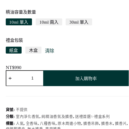
精油容量及數量
10ml 單入
10ml 兩入
30ml 單入
禮盒包裝
紙盒
木盒
清除
NT$
990
圓
加入購物車
形
窗
花
擴
香
木
貨號:
不提供
吊
分類:
室內淨化香氛
,
純精油香氛及擴香
,
送禮首選✨禮盒系列
飾
標籤:
人氣
,
全香味
,
八種香味
,
原木周邊小物
,
擴香吊飾
,
擴香木
,
擴香片
,
精
母親節禮盒
,
無水擴香
,
車用擴香