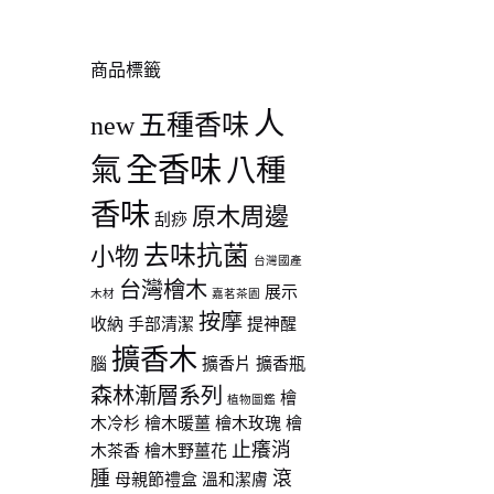
商品標籤
人
五種香味
new
全香味
氣
八種
香味
原木周邊
刮痧
去味抗菌
小物
台灣國產
台灣檜木
展示
木材
嘉茗茶園
按摩
收納
手部清潔
提神醒
擴香木
腦
擴香片
擴香瓶
森林漸層系列
檜
植物圖鑑
木冷杉
檜木暖薑
檜木玫瑰
檜
止癢消
木茶香
檜木野薑花
腫
滾
母親節禮盒
溫和潔膚