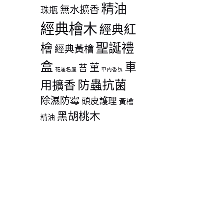
精油
無水擴香
珠瓶
經典檜木
經典紅
聖誕禮
檜
經典黃檜
盒
車
菫
苔
花蓮名產
車內香氛
防蟲抗菌
用擴香
除濕防霉
頭皮護理
黃檜
黑胡桃木
精油