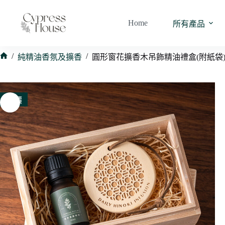
跳
至
Home
所有產品
主
要
內
/
/
純精油香氛及擴香
圓形窗花擴香木吊飾精油禮盒(附紙袋
首
容
頁
特價